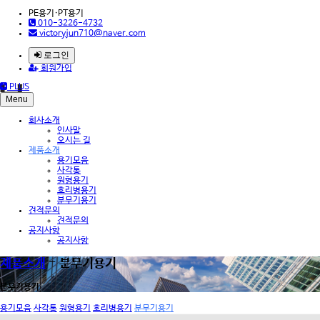
PE용기·PT용기
010-3226-4732
victoryjun710@naver.com
로그인
회원가입
PLUS
Menu
회사소개
인사말
오시는 길
제품소개
용기모음
사각통
원형용기
호리병용기
분무기용기
견적문의
견적문의
공지사항
공지사항
제품소개
- 분무기용기
분무기용기
용기모음
사각통
원형용기
호리병용기
분무기용기