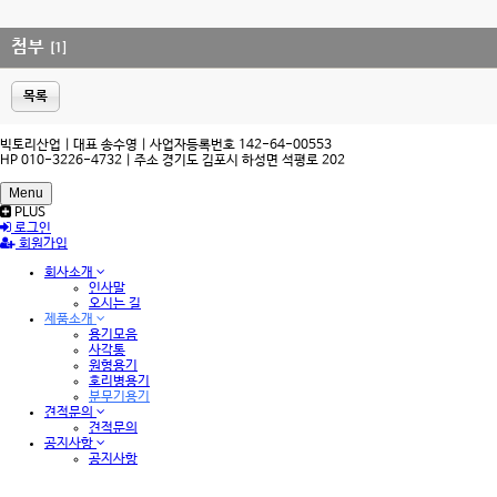
첨부
[1]
목록
빅토리산업 | 대표 송수영 | 사업자등록번호 142-64-00553
HP 010-3226-4732 | 주소 경기도 김포시 하성면 석평로 202
Menu
PLUS
로그인
회원가입
회사소개
인사말
오시는 길
제품소개
용기모음
사각통
원형용기
호리병용기
분무기용기
견적문의
견적문의
공지사항
공지사항