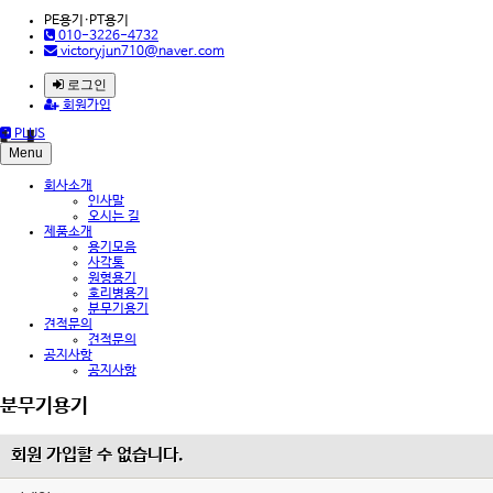
PE용기·PT용기
010-3226-4732
victoryjun710@naver.com
로그인
회원가입
PLUS
Menu
회사소개
인사말
오시는 길
제품소개
용기모음
사각통
원형용기
호리병용기
분무기용기
견적문의
견적문의
공지사항
공지사항
분무기용기
회원 가입할 수 없습니다.