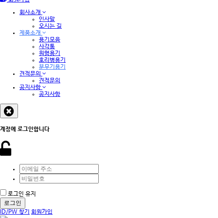
회원가입
회사소개
인사말
오시는 길
제품소개
용기모음
사각통
원형용기
호리병용기
분무기용기
견적문의
견적문의
공지사항
공지사항
계정에 로그인합니다
로그인 유지
로그인
ID/PW 찾기
회원가입