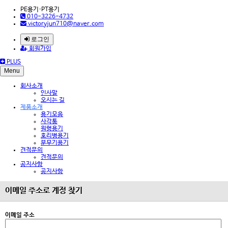
PE용기·PT용기
010-3226-4732
victoryjun710@naver.com
로그인
회원가입
PLUS
Menu
회사소개
인사말
오시는 길
제품소개
용기모음
사각통
원형용기
호리병용기
분무기용기
견적문의
견적문의
공지사항
공지사항
이메일 주소로 계정 찾기
이메일 주소