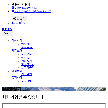
PE용기·PT용기
010-3226-4732
victoryjun710@naver.com
로그인
회원가입
PLUS
Menu
회사소개
인사말
오시는 길
제품소개
용기모음
사각통
원형용기
호리병용기
분무기용기
견적문의
견적문의
공지사항
공지사항
분무기용기
회원 가입할 수 없습니다.