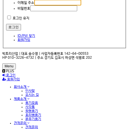
이메일 주소
비밀번호
로그인 유지
ID/PW 찾기
회원가입
빅토리산업 | 대표 송수영 | 사업자등록번호 142-64-00553
HP 010-3226-4732 | 주소 경기도 김포시 하성면 석평로 202
Menu
PLUS
로그인
회원가입
회사소개
인사말
오시는 길
제품소개
용기모음
사각통
원형용기
호리병용기
분무기용기
견적문의
견적문의